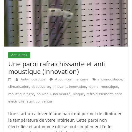
Actualités
Une paroi rafraichissante et anti
moustique (Innovation)
,
Anti-moustique
Aucun commentaire
anti-moustique
,
,
,
,
,
,
climatisation
decouverte
innovant
innovation
lepine
moustique
,
,
,
,
,
moustique tigre
nouveau
nouveauté
plaque
refroidissement
sans
,
,
electricite
start up
venturi
Une start up a inventé une paroi qui permet de diminuer
la température de votre intérieur. Cette paroi non
électrifiée et autonome utilise tout simplement l’effet