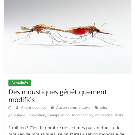
Actualités
Des moustiques génétiquement
modifiés
,
Anti-moustique
Aucun commentaire
adn
,
,
,
,
,
génétique
innovation
manipulation
modification
recherche
tests
1 million ! C’est le nombre de victimes par an dues à des
piqures de moustiques, selon l’Organisation mondiale de