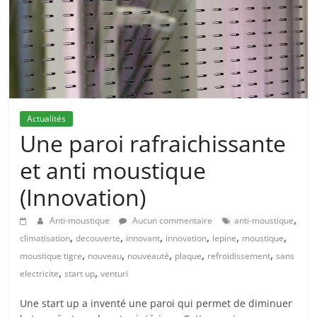
Actualités
Une paroi rafraichissante
et anti moustique
(Innovation)
,
Anti-moustique
Aucun commentaire
anti-moustique
,
,
,
,
,
,
climatisation
decouverte
innovant
innovation
lepine
moustique
,
,
,
,
,
moustique tigre
nouveau
nouveauté
plaque
refroidissement
sans
,
,
electricite
start up
venturi
Une start up a inventé une paroi qui permet de diminuer