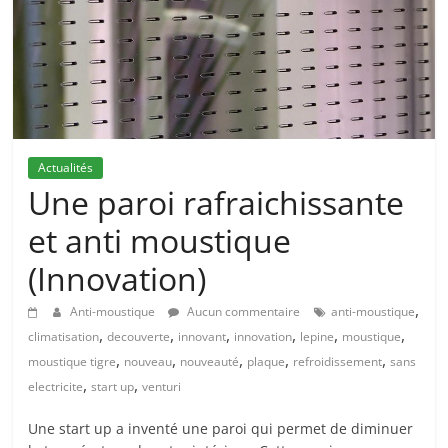
Actualités
Une paroi rafraichissante
et anti moustique
(Innovation)
,
Anti-moustique
Aucun commentaire
anti-moustique
,
,
,
,
,
,
climatisation
decouverte
innovant
innovation
lepine
moustique
,
,
,
,
,
moustique tigre
nouveau
nouveauté
plaque
refroidissement
sans
,
,
electricite
start up
venturi
Une start up a inventé une paroi qui permet de diminuer