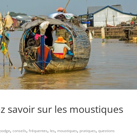
z savoir sur les moustiques
,
,
,
,
,
,
bodge
conseils
fréquentes
les
moustiques
pratiques
questions