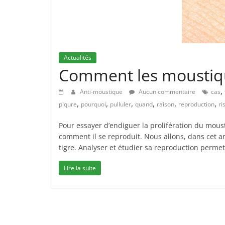
Actualités
Comment les moustiqu
,
Anti-moustique
Aucun commentaire
cas
,
,
,
,
,
,
piqure
pourquoi
pulluler
quand
raison
reproduction
ri
Pour essayer d’endiguer la prolifération du mous
comment il se reproduit. Nous allons, dans cet ar
tigre. Analyser et étudier sa reproduction perme
Lire la suite