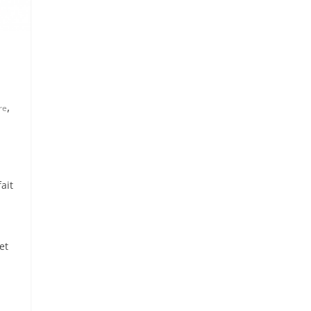
,
re
a
ait
et