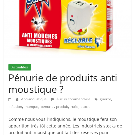
Actualités
Pénurie de produits anti
moustique ?
,
Anti-moustique
Aucun commentaire
guerre
,
,
,
,
,
inflation
manque
penurie
produit
ruée
stock
Comme nous vous l’indiquions, le moustique fera son
apparition très tôt cette année. Les industriels stocks de
produit anti moustique ont fait des réserves pour