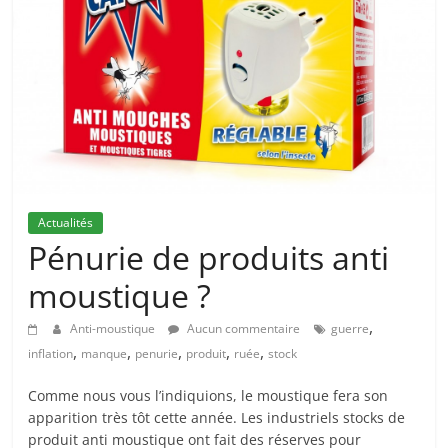
Actualités
Pénurie de produits anti
moustique ?
,
Anti-moustique
Aucun commentaire
guerre
,
,
,
,
,
inflation
manque
penurie
produit
ruée
stock
Comme nous vous l’indiquions, le moustique fera son
apparition très tôt cette année. Les industriels stocks de
produit anti moustique ont fait des réserves pour