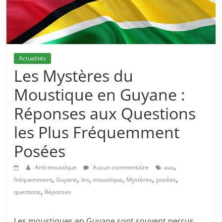
Actualités
Les Mystères du
Moustique en Guyane :
Réponses aux Questions
les Plus Fréquemment
Posées
,
Anti-moustique
Aucun commentaire
aux
,
,
,
,
,
,
fréquemment
Guyane
les
moustique
Mystères
posées
,
questions
Réponses
Les moustiques en Guyane sont souvent perçus