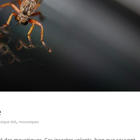
é
,
tique été
moustiques