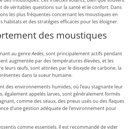
outé des moustiques. Ces insectes volants, bien que souvent
e véritables questions sur la santé et le confort. Dans
tions les plus fréquentes concernant les moustiques en
habitats et des stratégies efficaces pour les éloigner.
rtement des moustiques
enant au genre
Aedes
, sont principalement actifs pendant
ement augmentée par des températures élevées, et les
e leurs œufs, sont attirées par le dioxyde de carbone, la
 présentes dans la sueur humaine.
nt des environnements humides, où l’eau stagnante leur
ds, également appelés larves, sont généralement formés
 stagnant, comme des seaux, des pneus usés ou des flaques
tance d’une gestion adéquate de l’environnement pour
ressentis comme essentiels. Il est recommandé de vider