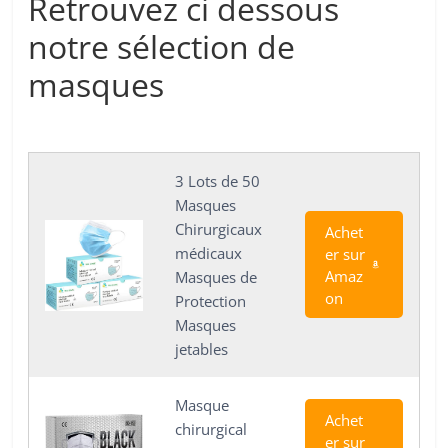
Retrouvez ci dessous
notre sélection de
masques
3 Lots de 50
Masques
Chirurgicaux
Achet
médicaux
er sur
Amaz
Masques de
on
Protection
Masques
jetables
Masque
Achet
chirurgical
er sur