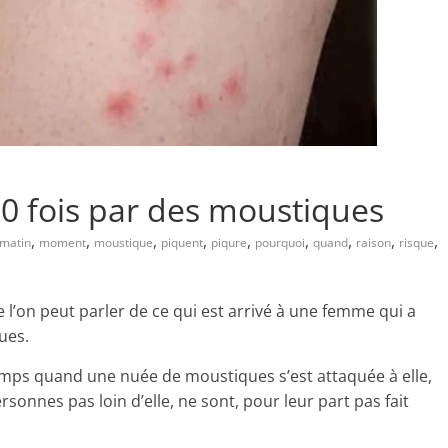
 fois par des moustiques
,
,
,
,
,
,
,
,
,
matin
moment
moustique
piquent
piqure
pourquoi
quand
raison
risque
e l’on peut parler de ce qui est arrivé à une femme qui a
ues.
ps quand une nuée de moustiques s’est attaquée à elle,
rsonnes pas loin d’elle, ne sont, pour leur part pas fait