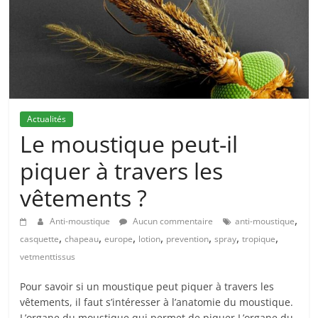
Actualités
Le moustique peut-il
piquer à travers les
vêtements ?
,
Anti-moustique
Aucun commentaire
anti-moustique
,
,
,
,
,
,
,
casquette
chapeau
europe
lotion
prevention
spray
tropique
vetmenttissus
Pour savoir si un moustique peut piquer à travers les
vêtements, il faut s’intéresser à l’anatomie du moustique.
L’organe du moustique qui permet de piquer L’organe du