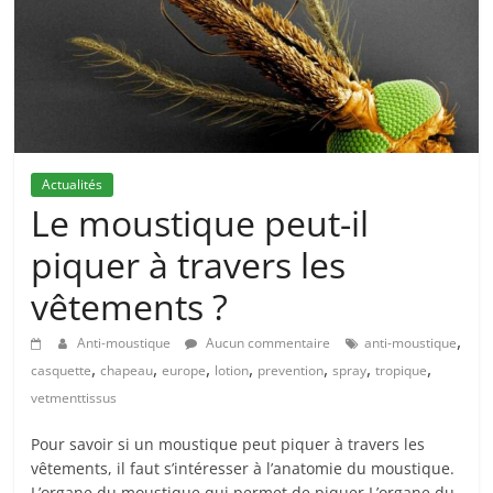
Actualités
Le moustique peut-il
piquer à travers les
vêtements ?
,
Anti-moustique
Aucun commentaire
anti-moustique
,
,
,
,
,
,
,
casquette
chapeau
europe
lotion
prevention
spray
tropique
vetmenttissus
Pour savoir si un moustique peut piquer à travers les
vêtements, il faut s’intéresser à l’anatomie du moustique.
L’organe du moustique qui permet de piquer L’organe du