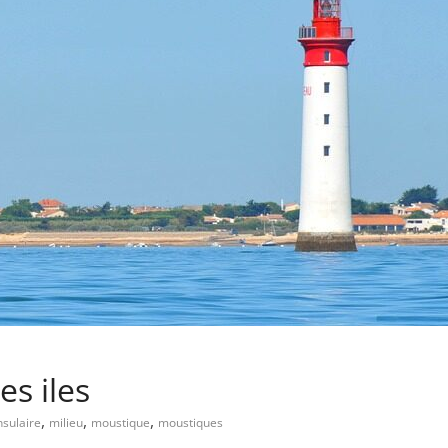
s iles
,
,
,
nsulaire
milieu
moustique
moustiques