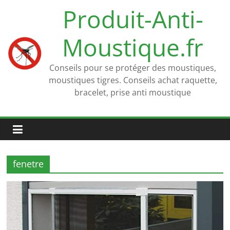
Passer
Produit-Anti-
au
contenu
Moustique.fr
Conseils pour se protéger des moustiques,
moustiques tigres. Conseils achat raquette,
bracelet, prise anti moustique
fenetre