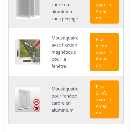
cadre en
s sur
Amaz
aluminium
on
sans perçage
Moustiquaire
Plus
avec fixation
d'info
magnétique
s sur
Amaz
pour la
on
fenêtre
Plus
Moustiquaire
d'info
pour fenêtre
s sur
cardre en
Amaz
aluminium
on