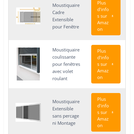
Plus
Moustiquaire
d'info
Cadre
s sur
Extensible
Amaz
pour Fenêtre
on
Moustiquaire
Plus
coulissante
d'info
pour fenêtres
s sur
Amaz
avec volet
on
roulant
Plus
Moustiquaire
d'info
Extensible
s sur
sans percage
Amaz
ni Montage
on