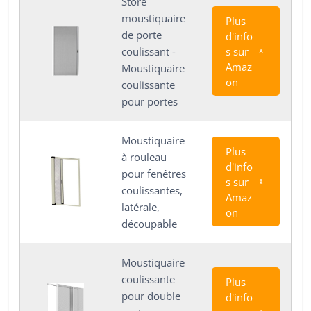
Store
moustiquaire
Plus
de porte
d'info
s sur
coulissant -
Amaz
Moustiquaire
on
coulissante
pour portes
Moustiquaire
Plus
à rouleau
d'info
pour fenêtres
s sur
coulissantes,
Amaz
latérale,
on
découpable
Moustiquaire
coulissante
Plus
pour double
d'info