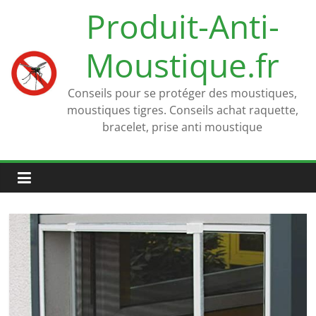
Passer
Produit-Anti-
au
contenu
Moustique.fr
Conseils pour se protéger des moustiques,
moustiques tigres. Conseils achat raquette,
bracelet, prise anti moustique