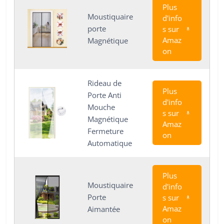
Plus
Moustiquaire
d'info
porte
s sur
Amaz
Magnétique
on
Rideau de
Plus
Porte Anti
d'info
Mouche
s sur
Magnétique
Amaz
Fermeture
on
Automatique
Plus
Moustiquaire
d'info
Porte
s sur
Amaz
Aimantée
on