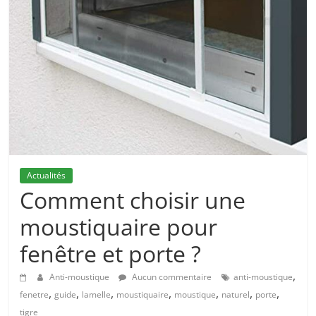
Actualités
Comment choisir une
moustiquaire pour
fenêtre et porte ?
,
Anti-moustique
Aucun commentaire
anti-moustique
,
,
,
,
,
,
,
fenetre
guide
lamelle
moustiquaire
moustique
naturel
porte
tigre