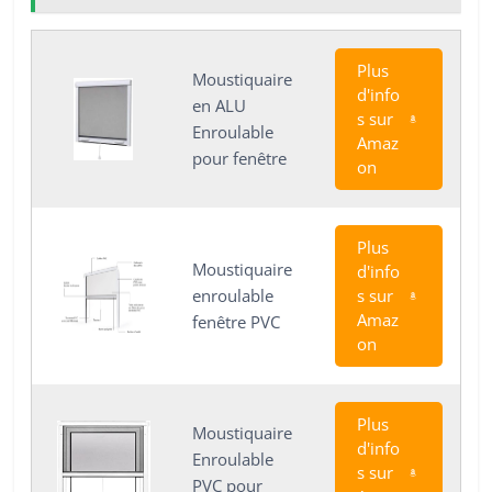
Plus
Moustiquaire
d'info
en ALU
s sur
Enroulable
Amaz
pour fenêtre
on
Plus
Moustiquaire
d'info
enroulable
s sur
Amaz
fenêtre PVC
on
Plus
Moustiquaire
d'info
Enroulable
s sur
PVC pour