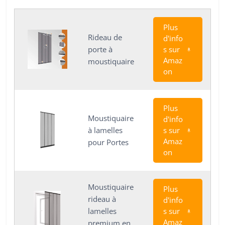
Plus
Rideau de
d'info
porte à
s sur
Amaz
moustiquaire
on
Plus
Moustiquaire
d'info
à lamelles
s sur
Amaz
pour Portes
on
Moustiquaire
Plus
rideau à
d'info
lamelles
s sur
Amaz
premium en