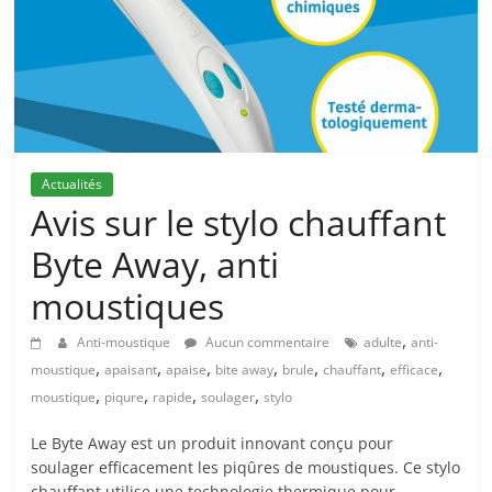
Actualités
Avis sur le stylo chauffant
Byte Away, anti
moustiques
,
Anti-moustique
Aucun commentaire
adulte
anti-
,
,
,
,
,
,
,
moustique
apaisant
apaise
bite away
brule
chauffant
efficace
,
,
,
,
moustique
piqure
rapide
soulager
stylo
Le Byte Away est un produit innovant conçu pour
soulager efficacement les piqûres de moustiques. Ce stylo
chauffant utilise une technologie thermique pour