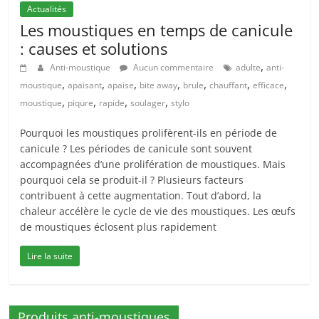
Actualités
Les moustiques en temps de canicule
: causes et solutions
,
Anti-moustique
Aucun commentaire
adulte
anti-
,
,
,
,
,
,
,
moustique
apaisant
apaise
bite away
brule
chauffant
efficace
,
,
,
,
moustique
piqure
rapide
soulager
stylo
Pourquoi les moustiques prolifèrent-ils en période de
canicule ? Les périodes de canicule sont souvent
accompagnées d’une prolifération de moustiques. Mais
pourquoi cela se produit-il ? Plusieurs facteurs
contribuent à cette augmentation. Tout d’abord, la
chaleur accélère le cycle de vie des moustiques. Les œufs
de moustiques éclosent plus rapidement
Lire la suite
Produits anti-moustiques