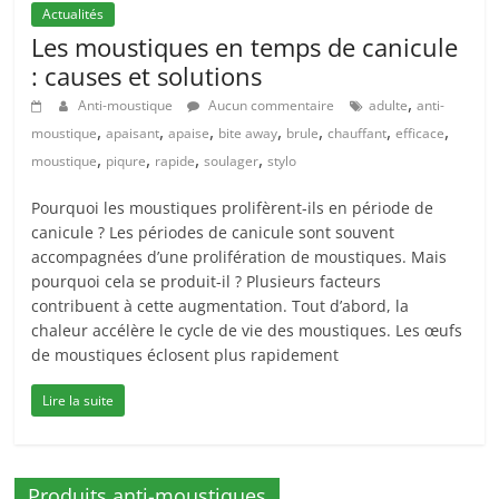
Actualités
Les moustiques en temps de canicule
: causes et solutions
,
Anti-moustique
Aucun commentaire
adulte
anti-
,
,
,
,
,
,
,
moustique
apaisant
apaise
bite away
brule
chauffant
efficace
,
,
,
,
moustique
piqure
rapide
soulager
stylo
Pourquoi les moustiques prolifèrent-ils en période de
canicule ? Les périodes de canicule sont souvent
accompagnées d’une prolifération de moustiques. Mais
pourquoi cela se produit-il ? Plusieurs facteurs
contribuent à cette augmentation. Tout d’abord, la
chaleur accélère le cycle de vie des moustiques. Les œufs
de moustiques éclosent plus rapidement
Lire la suite
Produits anti-moustiques