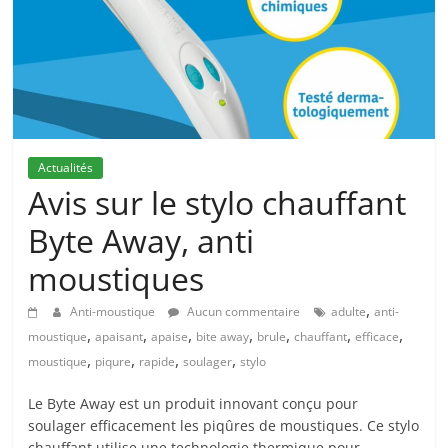
Actualités
Avis sur le stylo chauffant
Byte Away, anti
moustiques
,
Anti-moustique
Aucun commentaire
adulte
anti-
,
,
,
,
,
,
,
moustique
apaisant
apaise
bite away
brule
chauffant
efficace
,
,
,
,
moustique
piqure
rapide
soulager
stylo
Le Byte Away est un produit innovant conçu pour
soulager efficacement les piqûres de moustiques. Ce stylo
chauffant utilise une technologie thermique pour