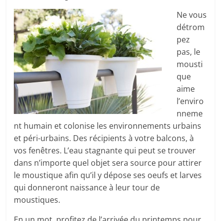
Ne vous
détrom
pez
pas, le
mousti
que
aime
l’enviro
nneme
nt humain et colonise les environnements urbains
et péri-urbains. Des récipients à votre balcons, à
vos fenêtres. L’eau stagnante qui peut se trouver
dans n’importe quel objet sera source pour attirer
le moustique afin qu’il y dépose ses oeufs et larves
qui donneront naissance à leur tour de
moustiques.
En un mot, profitez de l’arrivée du printemps pour