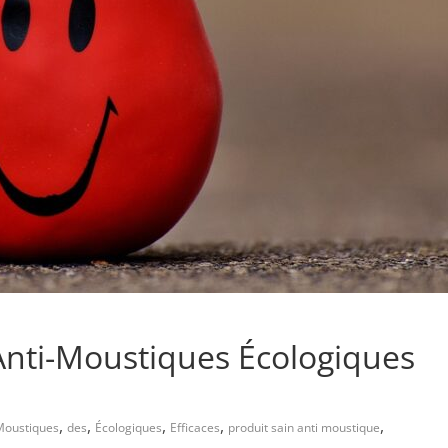
nti-Moustiques Écologiques
,
,
,
,
,
Moustiques
des
Écologiques
Efficaces
produit sain anti moustique