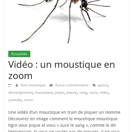
Actualités
Vidéo : un moustique en
zoom
,
Anti-moustique
Aucun commentaire
apsire
,
,
,
,
,
,
,
démangeaison
moustique
pique
piqure
sang
suce
vidéo
,
youtube
zoom
Une vidéo d’un moustique en train de piquer un Homme
Découvrez en image comment le moustique moustique
tigre vous pique et vous « suce le sang », comme le dit
l’expression. Si vous ne voulez pas de piqures, il ne vous