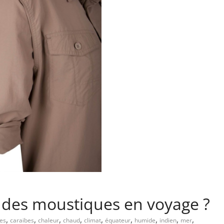
des moustiques en voyage ?
,
,
,
,
,
,
,
,
,
les
caraibes
chaleur
chaud
climat
équateur
humide
indien
mer