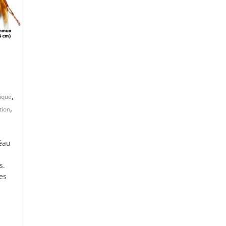
,
tique
,
tion
éau
s.
es