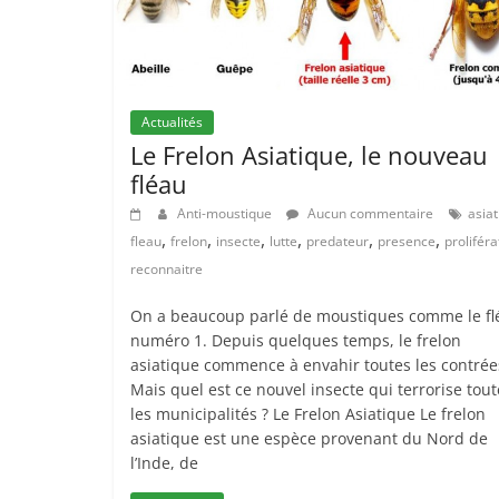
Actualités
Le Frelon Asiatique, le nouveau
fléau
Anti-moustique
Aucun commentaire
asia
,
,
,
,
,
,
fleau
frelon
insecte
lutte
predateur
presence
proliféra
reconnaitre
On a beaucoup parlé de moustiques comme le fl
numéro 1. Depuis quelques temps, le frelon
asiatique commence à envahir toutes les contrée
Mais quel est ce nouvel insecte qui terrorise tout
les municipalités ? Le Frelon Asiatique Le frelon
asiatique est une espèce provenant du Nord de
l’Inde, de