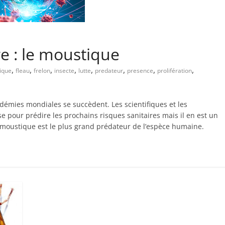
re : le moustique
,
,
,
,
,
,
,
,
tique
fleau
frelon
insecte
lutte
predateur
presence
prolifération
ndémies mondiales se succèdent. Les scientifiques et les
pour prédire les prochains risques sanitaires mais il en est un
le moustique est le plus grand prédateur de l’espèce humaine.