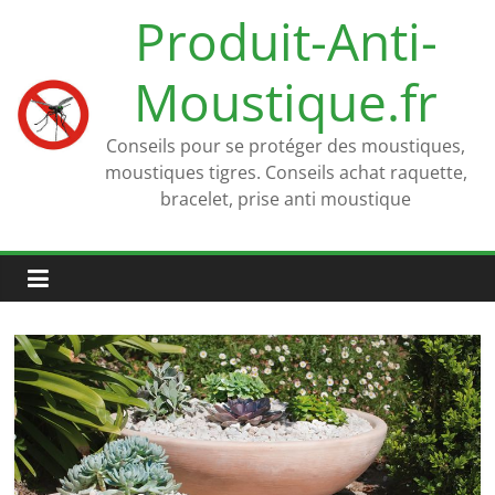
Passer
Produit-Anti-
au
contenu
Moustique.fr
Conseils pour se protéger des moustiques,
moustiques tigres. Conseils achat raquette,
bracelet, prise anti moustique