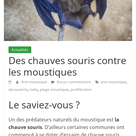
Actualités
Des chauves souris contre
les moustiques
,
Anti-moustique
Aucun commentaire
anti-moustique
,
,
,
decouverte
lutte
piege moustique
prolifération
Le saviez-vous ?
Un des prédateurs naturels du moustique est
la
chauve souris
. D’ailleurs certaines communes ont
commencé à se doter d’essaim de chauve souris