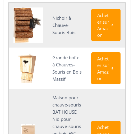
Achet
Nichoir à
er sur
Chauve-
Amaz
Souris Bois
on
Grande boîte
Achet
à Chauves-
er sur
Amaz
Souris en Bois
on
Massif
Maison pour
chauve-souris
BAT HOUSE
Nid pour
chauve-souris
Achet
en bois FSC,
er sur