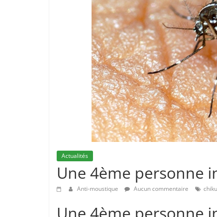
Actualités
Une 4ème personne in
Anti-moustique
Aucun commentaire
chik
Une 4ème personne in