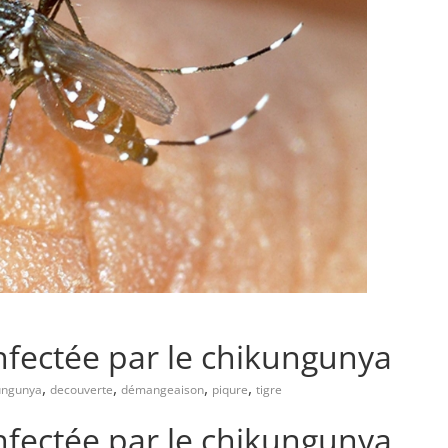
fectée par le chikungunya
,
,
,
,
ungunya
decouverte
démangeaison
piqure
tigre
fectée par le chikungunya