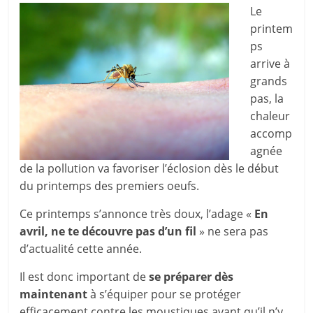
Le
printem
ps
arrive à
grands
pas, la
chaleur
accomp
agnée
de la pollution va favoriser l’éclosion dès le début
du printemps des premiers oeufs.
Ce printemps s’annonce très doux, l’adage «
En
avril, ne te découvre pas d’un fil
» ne sera pas
d’actualité cette année.
Il est donc important de
se préparer dès
maintenant
à s’équiper pour se protéger
efficacement contre les moustiques avant qu’il n’y