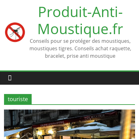
Passer
Produit-Anti-
au
contenu
Moustique.fr
Conseils pour se protéger des moustiques,
moustiques tigres. Conseils achat raquette,
bracelet, prise anti moustique
touriste