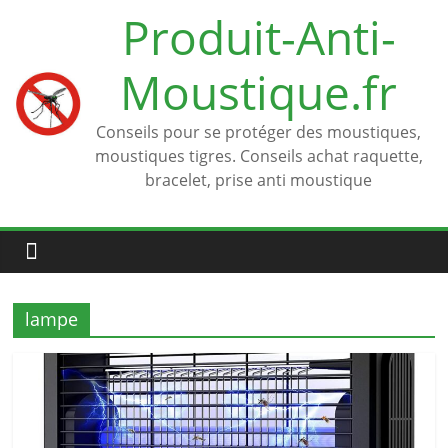
Passer
Produit-Anti-
au
contenu
Moustique.fr
Conseils pour se protéger des moustiques,
moustiques tigres. Conseils achat raquette,
bracelet, prise anti moustique
lampe