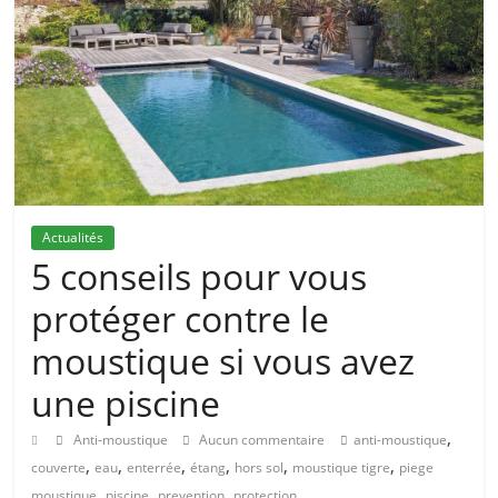
Actualités
5 conseils pour vous
protéger contre le
moustique si vous avez
une piscine
,
Anti-moustique
Aucun commentaire
anti-moustique
,
,
,
,
,
,
couverte
eau
enterrée
étang
hors sol
moustique tigre
piege
,
,
,
moustique
piscine
prevention
protection